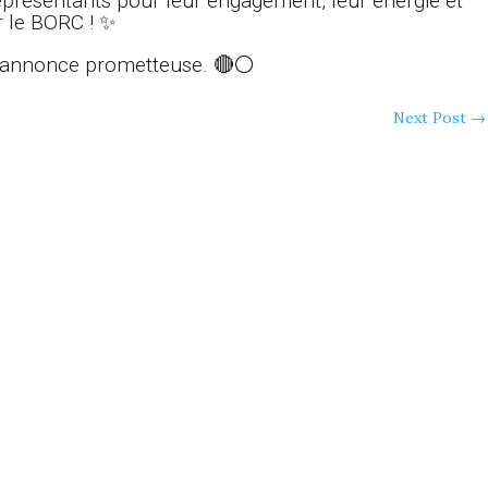
présentants pour leur engagement, leur énergie et
r le BORC ! ✨
 s’annonce prometteuse. 🔴⚪
Next Post
→