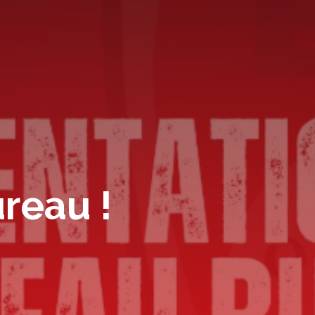
reau !