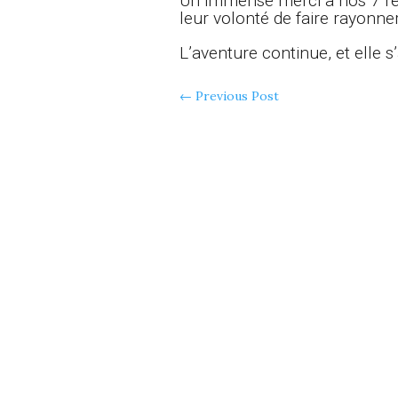
Un immense merci à nos 7 re
leur volonté de faire rayonne
L’aventure continue, et elle
←
Previous Post