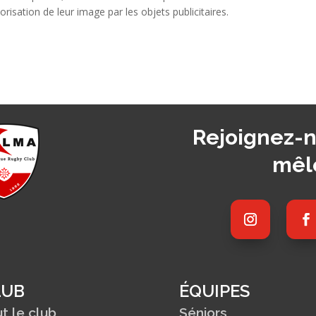
orisation de leur image par les objets publicitaires.
Rejoignez-n
mêl
LUB
ÉQUIPES
t le club
Séniors